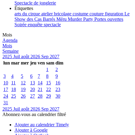
Spectacle de jonglerie
Étiquettes
arts du cirque
atelier
bricolage
costume
couture
figuration
Le
Show des Cas Barrés
Méru
Murder Party
Portes ouvertes
Soirée enquête
spectacle
Mois
Agenda
Mois
Semaine
2025
Juil
août 2026
Sep
2027
lun
mar
mer
jeu
ven
sam
dim
1
2
3
4
5
6
7
8
9
10
11
12
13
14
15
16
17
18
19
20
21
22
23
24
25
26
27
28
29
30
31
2025
Juil
août 2026
Sep
2027
Abonnez-vous au calendrier filtré
Ajouter au calendrier Timely
Ajouter à Google