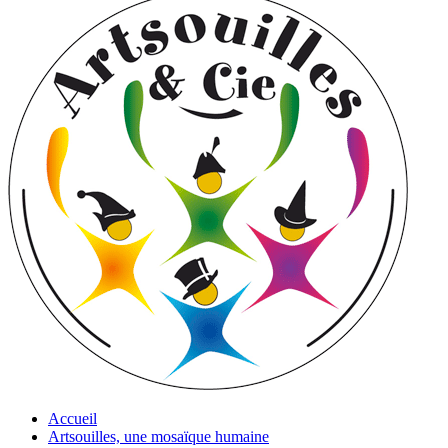
Accueil
Artsouilles, une mosaïque humaine