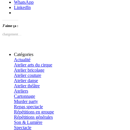
WhatsApp
LinkedIn
J’aime ça :
chargement…
Catégories
Actualité
Atelier arts du cirque
Atelier bricolage
Atelier couture
Atelier danse
Atelier théâtre
Ateliers
Cartonnage
Murder party
Repas spectacle
Répétitions en groupe
Répétitions générales
Son & Lumière
Spectacle