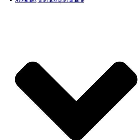
Artsouilles, une mosaïque humaine