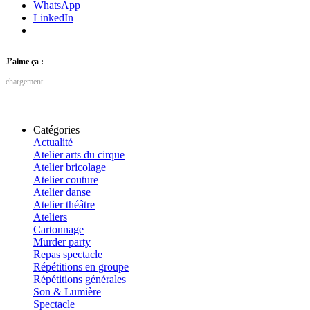
WhatsApp
LinkedIn
J’aime ça :
chargement…
Catégories
Actualité
Atelier arts du cirque
Atelier bricolage
Atelier couture
Atelier danse
Atelier théâtre
Ateliers
Cartonnage
Murder party
Repas spectacle
Répétitions en groupe
Répétitions générales
Son & Lumière
Spectacle