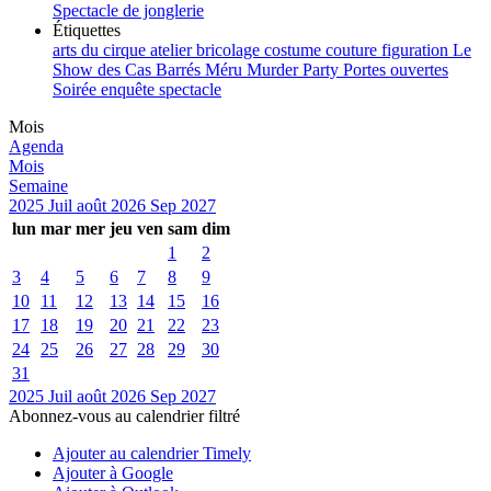
Spectacle de jonglerie
Étiquettes
arts du cirque
atelier
bricolage
costume
couture
figuration
Le
Show des Cas Barrés
Méru
Murder Party
Portes ouvertes
Soirée enquête
spectacle
Mois
Agenda
Mois
Semaine
2025
Juil
août 2026
Sep
2027
lun
mar
mer
jeu
ven
sam
dim
1
2
3
4
5
6
7
8
9
10
11
12
13
14
15
16
17
18
19
20
21
22
23
24
25
26
27
28
29
30
31
2025
Juil
août 2026
Sep
2027
Abonnez-vous au calendrier filtré
Ajouter au calendrier Timely
Ajouter à Google