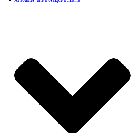
Artsouilles, une mosaïque humaine