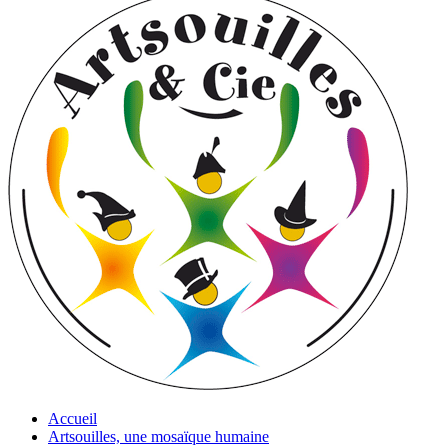
Accueil
Artsouilles, une mosaïque humaine