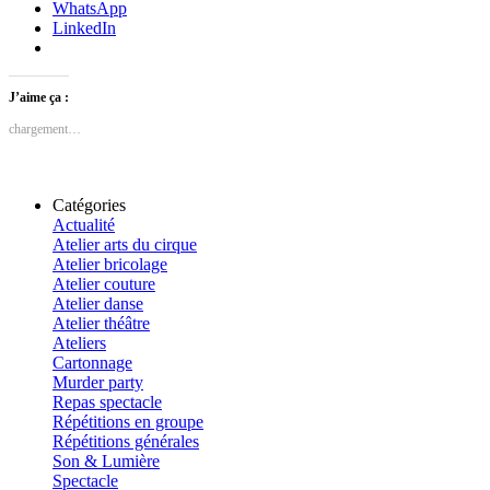
WhatsApp
LinkedIn
J’aime ça :
chargement…
Catégories
Actualité
Atelier arts du cirque
Atelier bricolage
Atelier couture
Atelier danse
Atelier théâtre
Ateliers
Cartonnage
Murder party
Repas spectacle
Répétitions en groupe
Répétitions générales
Son & Lumière
Spectacle