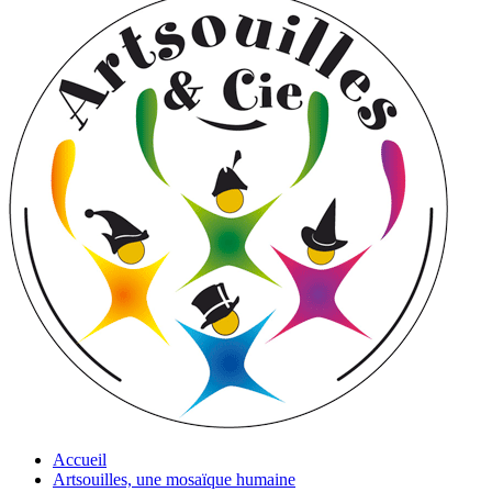
Accueil
Artsouilles, une mosaïque humaine