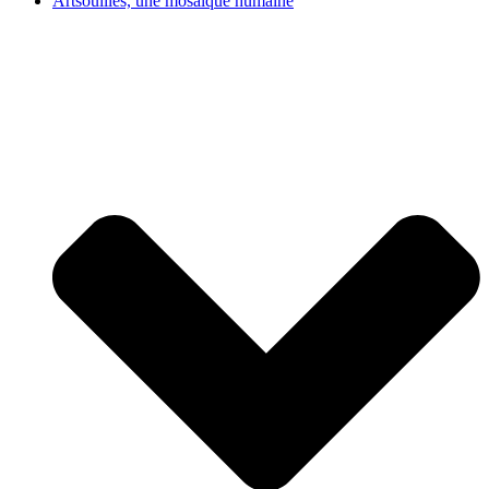
Artsouilles, une mosaïque humaine