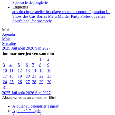
Spectacle de jonglerie
Étiquettes
arts du cirque
atelier
bricolage
costume
couture
figuration
Le
Show des Cas Barrés
Méru
Murder Party
Portes ouvertes
Soirée enquête
spectacle
Mois
Agenda
Mois
Semaine
2025
Juil
août 2026
Sep
2027
lun
mar
mer
jeu
ven
sam
dim
1
2
3
4
5
6
7
8
9
10
11
12
13
14
15
16
17
18
19
20
21
22
23
24
25
26
27
28
29
30
31
2025
Juil
août 2026
Sep
2027
Abonnez-vous au calendrier filtré
Ajouter au calendrier Timely
Ajouter à Google