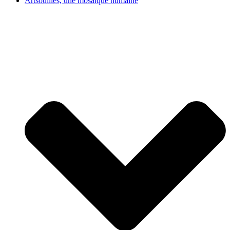
Artsouilles, une mosaïque humaine