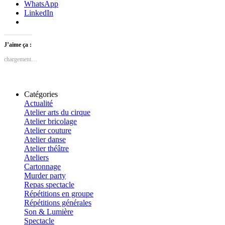
WhatsApp
LinkedIn
J’aime ça :
chargement…
Catégories
Actualité
Atelier arts du cirque
Atelier bricolage
Atelier couture
Atelier danse
Atelier théâtre
Ateliers
Cartonnage
Murder party
Repas spectacle
Répétitions en groupe
Répétitions générales
Son & Lumière
Spectacle