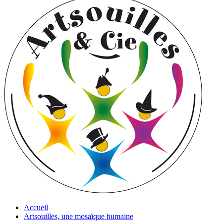
Accueil
Artsouilles, une mosaïque humaine