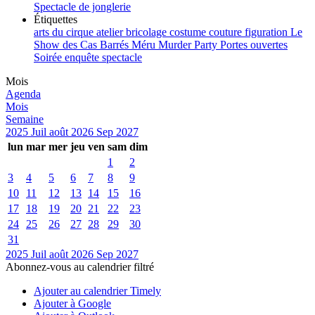
Spectacle de jonglerie
Étiquettes
arts du cirque
atelier
bricolage
costume
couture
figuration
Le
Show des Cas Barrés
Méru
Murder Party
Portes ouvertes
Soirée enquête
spectacle
Mois
Agenda
Mois
Semaine
2025
Juil
août 2026
Sep
2027
lun
mar
mer
jeu
ven
sam
dim
1
2
3
4
5
6
7
8
9
10
11
12
13
14
15
16
17
18
19
20
21
22
23
24
25
26
27
28
29
30
31
2025
Juil
août 2026
Sep
2027
Abonnez-vous au calendrier filtré
Ajouter au calendrier Timely
Ajouter à Google