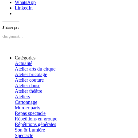
WhatsApp
LinkedIn
J’aime ça :
chargement…
Catégories
Actualité
Atelier arts du cirque
Atelier bricolage
Atelier couture
Atelier danse
Atelier théâtre
Ateliers
Cartonnage
Murder party
Repas spectacle
Répétitions en groupe
Répétitions générales
Son & Lumière
Spectacle