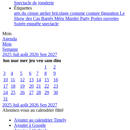
Spectacle de jonglerie
Étiquettes
arts du cirque
atelier
bricolage
costume
couture
figuration
Le
Show des Cas Barrés
Méru
Murder Party
Portes ouvertes
Soirée enquête
spectacle
Mois
Agenda
Mois
Semaine
2025
Juil
août 2026
Sep
2027
lun
mar
mer
jeu
ven
sam
dim
1
2
3
4
5
6
7
8
9
10
11
12
13
14
15
16
17
18
19
20
21
22
23
24
25
26
27
28
29
30
31
2025
Juil
août 2026
Sep
2027
Abonnez-vous au calendrier filtré
Ajouter au calendrier Timely
Ajouter à Google