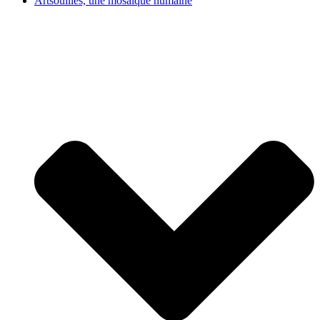
Artsouilles, une mosaïque humaine