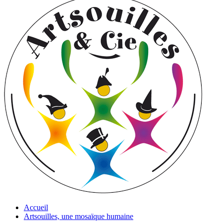
Accueil
Artsouilles, une mosaïque humaine