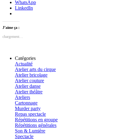
WhatsApp
LinkedIn
J’aime ça :
chargement…
Catégories
Actualité
Atelier arts du cirque
Atelier bricolage
Atelier couture
Atelier danse
Atelier théâtre
Ateliers
Cartonnage
Murder party
Repas spectacle
Répétitions en groupe
Répétitions générales
Son & Lumière
Spectacle