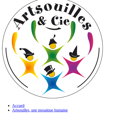
Accueil
Artsouilles, une mosaïque humaine