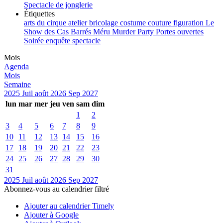
Spectacle de jonglerie
Étiquettes
arts du cirque
atelier
bricolage
costume
couture
figuration
Le
Show des Cas Barrés
Méru
Murder Party
Portes ouvertes
Soirée enquête
spectacle
Mois
Agenda
Mois
Semaine
2025
Juil
août 2026
Sep
2027
lun
mar
mer
jeu
ven
sam
dim
1
2
3
4
5
6
7
8
9
10
11
12
13
14
15
16
17
18
19
20
21
22
23
24
25
26
27
28
29
30
31
2025
Juil
août 2026
Sep
2027
Abonnez-vous au calendrier filtré
Ajouter au calendrier Timely
Ajouter à Google