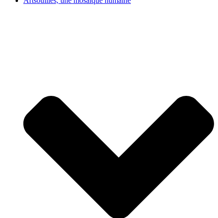
Artsouilles, une mosaïque humaine