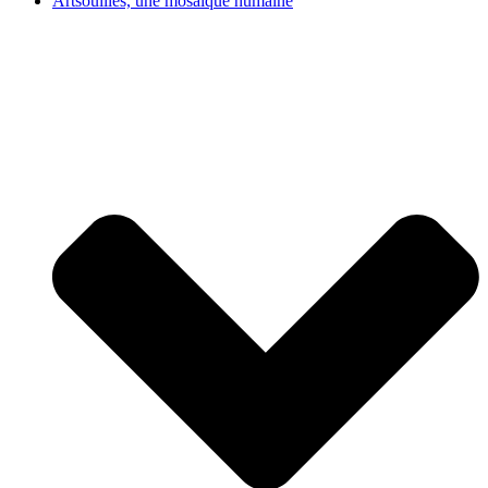
Artsouilles, une mosaïque humaine