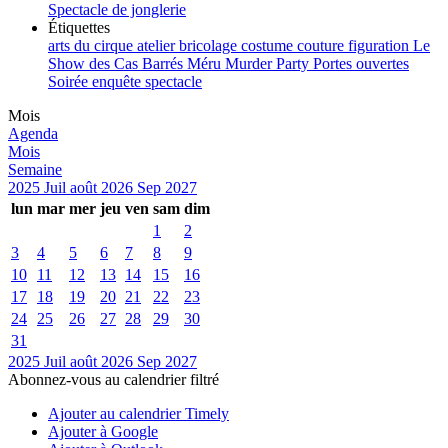
Spectacle de jonglerie
Étiquettes
arts du cirque
atelier
bricolage
costume
couture
figuration
Le
Show des Cas Barrés
Méru
Murder Party
Portes ouvertes
Soirée enquête
spectacle
Mois
Agenda
Mois
Semaine
2025
Juil
août 2026
Sep
2027
lun
mar
mer
jeu
ven
sam
dim
1
2
3
4
5
6
7
8
9
10
11
12
13
14
15
16
17
18
19
20
21
22
23
24
25
26
27
28
29
30
31
2025
Juil
août 2026
Sep
2027
Abonnez-vous au calendrier filtré
Ajouter au calendrier Timely
Ajouter à Google