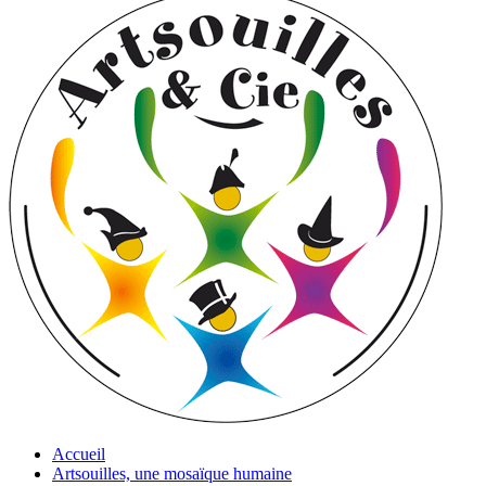
Accueil
Artsouilles, une mosaïque humaine