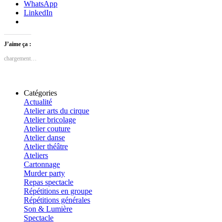
WhatsApp
LinkedIn
J’aime ça :
chargement…
Catégories
Actualité
Atelier arts du cirque
Atelier bricolage
Atelier couture
Atelier danse
Atelier théâtre
Ateliers
Cartonnage
Murder party
Repas spectacle
Répétitions en groupe
Répétitions générales
Son & Lumière
Spectacle