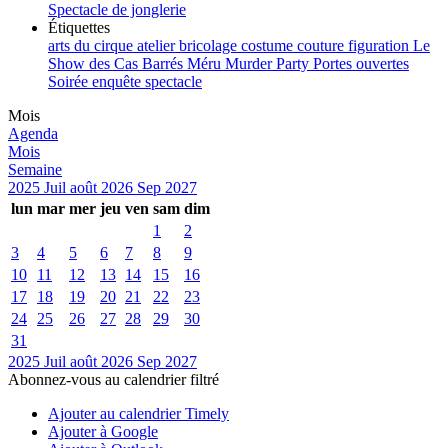
Spectacle de jonglerie
Étiquettes
arts du cirque
atelier
bricolage
costume
couture
figuration
Le
Show des Cas Barrés
Méru
Murder Party
Portes ouvertes
Soirée enquête
spectacle
Mois
Agenda
Mois
Semaine
2025
Juil
août 2026
Sep
2027
lun
mar
mer
jeu
ven
sam
dim
1
2
3
4
5
6
7
8
9
10
11
12
13
14
15
16
17
18
19
20
21
22
23
24
25
26
27
28
29
30
31
2025
Juil
août 2026
Sep
2027
Abonnez-vous au calendrier filtré
Ajouter au calendrier Timely
Ajouter à Google