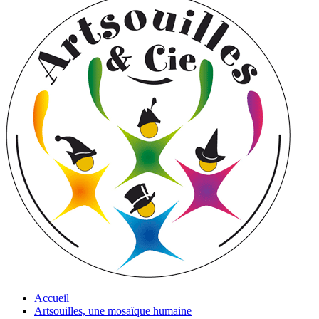
Accueil
Artsouilles, une mosaïque humaine