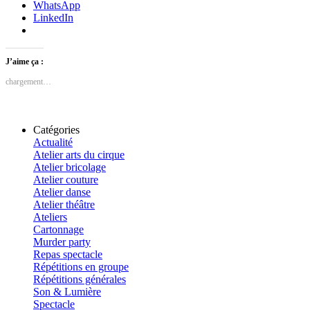
WhatsApp
LinkedIn
J’aime ça :
chargement…
Catégories
Actualité
Atelier arts du cirque
Atelier bricolage
Atelier couture
Atelier danse
Atelier théâtre
Ateliers
Cartonnage
Murder party
Repas spectacle
Répétitions en groupe
Répétitions générales
Son & Lumière
Spectacle