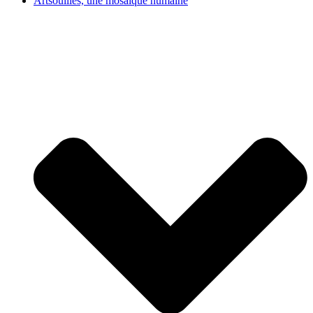
Artsouilles, une mosaïque humaine