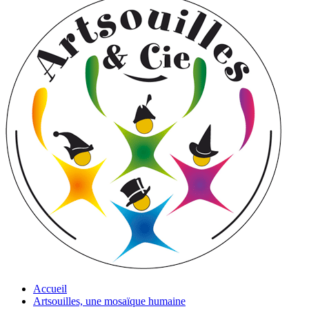
Accueil
Artsouilles, une mosaïque humaine