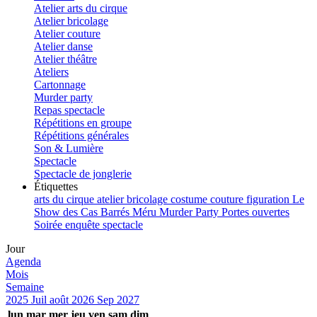
Atelier arts du cirque
Atelier bricolage
Atelier couture
Atelier danse
Atelier théâtre
Ateliers
Cartonnage
Murder party
Repas spectacle
Répétitions en groupe
Répétitions générales
Son & Lumière
Spectacle
Spectacle de jonglerie
Étiquettes
arts du cirque
atelier
bricolage
costume
couture
figuration
Le
Show des Cas Barrés
Méru
Murder Party
Portes ouvertes
Soirée enquête
spectacle
Jour
Agenda
Mois
Semaine
2025
Juil
août 2026
Sep
2027
lun
mar
mer
jeu
ven
sam
dim