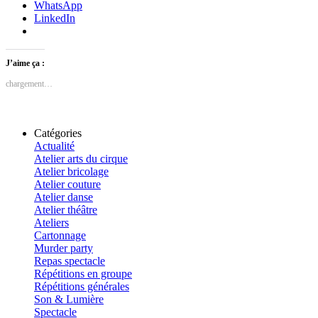
WhatsApp
LinkedIn
J’aime ça :
chargement…
Catégories
Actualité
Atelier arts du cirque
Atelier bricolage
Atelier couture
Atelier danse
Atelier théâtre
Ateliers
Cartonnage
Murder party
Repas spectacle
Répétitions en groupe
Répétitions générales
Son & Lumière
Spectacle