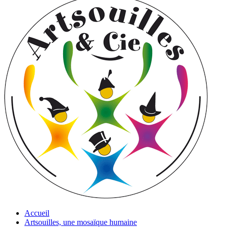
Accueil
Artsouilles, une mosaïque humaine