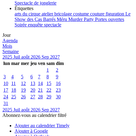
Spectacle de jonglerie
Étiquettes
arts du cirque
atelier
bricolage
costume
couture
figuration
Le
Show des Cas Barrés
Méru
Murder Party
Portes ouvertes
Soirée enquête
spectacle
Jour
Agenda
Mois
Semaine
2025
Juil
août 2026
Sep
2027
lun
mar
mer
jeu
ven
sam
dim
1
2
3
4
5
6
7
8
9
10
11
12
13
14
15
16
17
18
19
20
21
22
23
24
25
26
27
28
29
30
31
2025
Juil
août 2026
Sep
2027
Abonnez-vous au calendrier filtré
Ajouter au calendrier Timely
Ajouter à Google