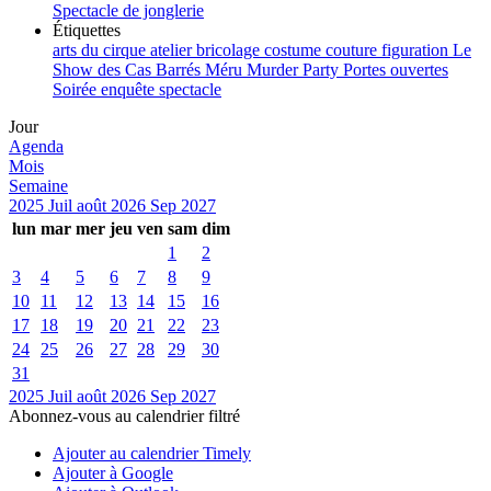
Spectacle de jonglerie
Étiquettes
arts du cirque
atelier
bricolage
costume
couture
figuration
Le
Show des Cas Barrés
Méru
Murder Party
Portes ouvertes
Soirée enquête
spectacle
Jour
Agenda
Mois
Semaine
2025
Juil
août 2026
Sep
2027
lun
mar
mer
jeu
ven
sam
dim
1
2
3
4
5
6
7
8
9
10
11
12
13
14
15
16
17
18
19
20
21
22
23
24
25
26
27
28
29
30
31
2025
Juil
août 2026
Sep
2027
Abonnez-vous au calendrier filtré
Ajouter au calendrier Timely
Ajouter à Google