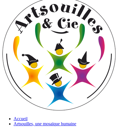
Accueil
Artsouilles, une mosaïque humaine