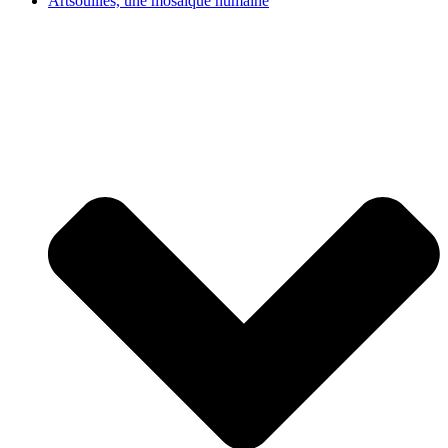
Artsouilles, une mosaïque humaine