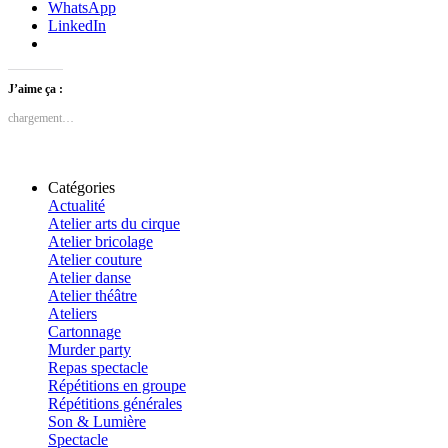
WhatsApp
LinkedIn
J’aime ça :
chargement…
Catégories
Actualité
Atelier arts du cirque
Atelier bricolage
Atelier couture
Atelier danse
Atelier théâtre
Ateliers
Cartonnage
Murder party
Repas spectacle
Répétitions en groupe
Répétitions générales
Son & Lumière
Spectacle