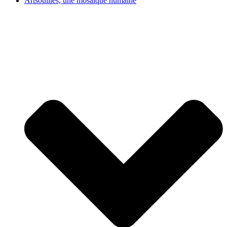
Artsouilles, une mosaïque humaine