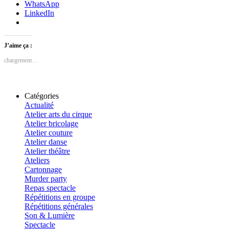
WhatsApp
LinkedIn
J’aime ça :
chargement…
Catégories
Actualité
Atelier arts du cirque
Atelier bricolage
Atelier couture
Atelier danse
Atelier théâtre
Ateliers
Cartonnage
Murder party
Repas spectacle
Répétitions en groupe
Répétitions générales
Son & Lumière
Spectacle