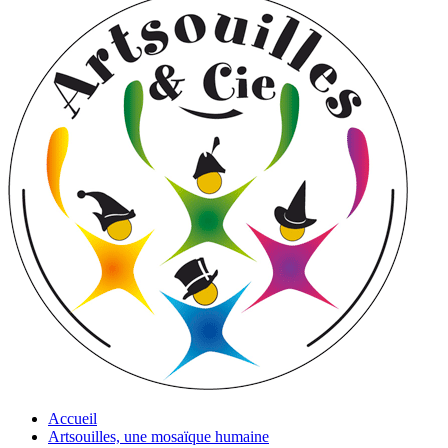
Accueil
Artsouilles, une mosaïque humaine