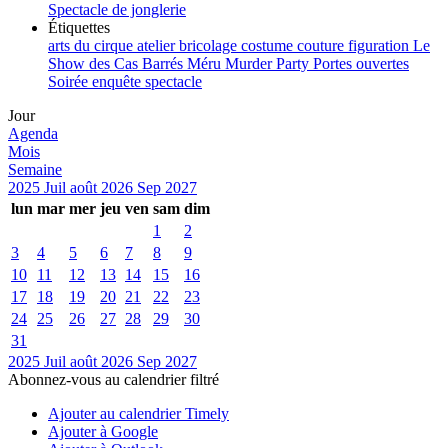
Spectacle de jonglerie
Étiquettes
arts du cirque
atelier
bricolage
costume
couture
figuration
Le
Show des Cas Barrés
Méru
Murder Party
Portes ouvertes
Soirée enquête
spectacle
Jour
Agenda
Mois
Semaine
2025
Juil
août 2026
Sep
2027
lun
mar
mer
jeu
ven
sam
dim
1
2
3
4
5
6
7
8
9
10
11
12
13
14
15
16
17
18
19
20
21
22
23
24
25
26
27
28
29
30
31
2025
Juil
août 2026
Sep
2027
Abonnez-vous au calendrier filtré
Ajouter au calendrier Timely
Ajouter à Google