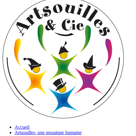
Accueil
Artsouilles, une mosaïque humaine