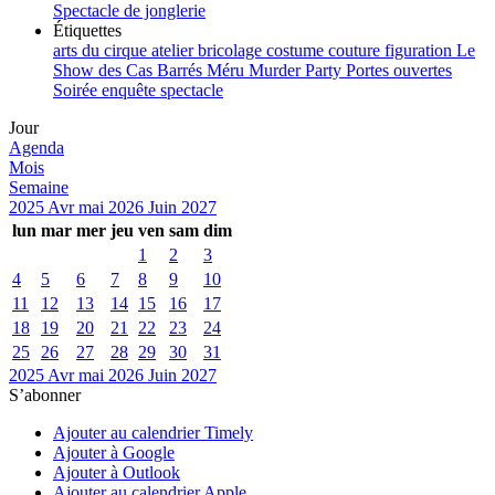
Spectacle de jonglerie
Étiquettes
arts du cirque
atelier
bricolage
costume
couture
figuration
Le
Show des Cas Barrés
Méru
Murder Party
Portes ouvertes
Soirée enquête
spectacle
Jour
Agenda
Mois
Semaine
2025
Avr
mai 2026
Juin
2027
lun
mar
mer
jeu
ven
sam
dim
1
2
3
4
5
6
7
8
9
10
11
12
13
14
15
16
17
18
19
20
21
22
23
24
25
26
27
28
29
30
31
2025
Avr
mai 2026
Juin
2027
S’abonner
Ajouter au calendrier Timely
Ajouter à Google
Ajouter à Outlook
Ajouter au calendrier Apple