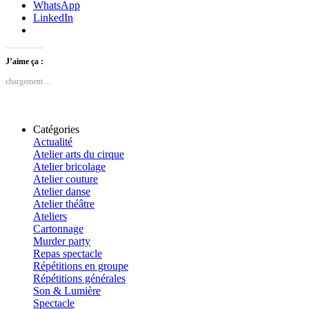
WhatsApp
LinkedIn
J’aime ça :
chargement…
Catégories
Actualité
Atelier arts du cirque
Atelier bricolage
Atelier couture
Atelier danse
Atelier théâtre
Ateliers
Cartonnage
Murder party
Repas spectacle
Répétitions en groupe
Répétitions générales
Son & Lumière
Spectacle