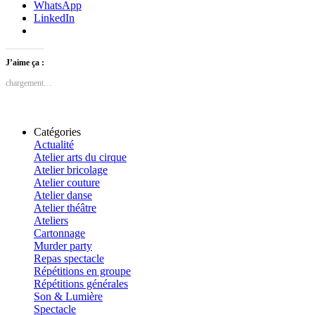
WhatsApp
LinkedIn
J’aime ça :
chargement…
Catégories
Actualité
Atelier arts du cirque
Atelier bricolage
Atelier couture
Atelier danse
Atelier théâtre
Ateliers
Cartonnage
Murder party
Repas spectacle
Répétitions en groupe
Répétitions générales
Son & Lumière
Spectacle