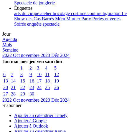
Spectacle de jonglerie
Étiquettes
arts du cirque
atelier
bricolage
costume
couture
figuration
Le
Show des Cas Barrés
Méru
Murder Party
Portes ouvertes
Soirée enquête
spectacle
Jour
Agenda
Mois
Semaine
2022
Oct
novembre 2023
Déc
2024
lun
mar
mer
jeu
ven
sam
dim
1
2
3
4
5
6
7
8
9
10
11
12
13
14
15
16
17
18
19
20
21
22
23
24
25
26
27
28
29
30
2022
Oct
novembre 2023
Déc
2024
S’abonner
Ajouter au calendrier Timely
Ajouter à Google
Ajouter à Outlook
Ajouter au calendrier Apple