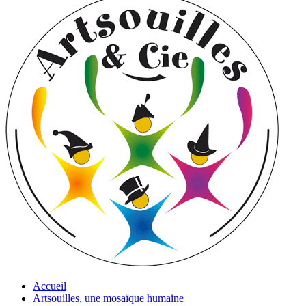
Accueil
Artsouilles, une mosaïque humaine