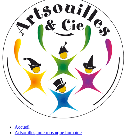
Accueil
Artsouilles, une mosaïque humaine