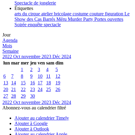
Spectacle de jonglerie
Étiquettes
arts du cirque
atelier
bricolage
costume
couture
figuration
Le
Show des Cas Barrés
Méru
Murder Party
Portes ouvertes
Soirée enquête
spectacle
Jour
Agenda
Mois
Semaine
2022
Oct
novembre 2023
Déc
2024
lun
mar
mer
jeu
ven
sam
dim
1
2
3
4
5
6
7
8
9
10
11
12
13
14
15
16
17
18
19
20
21
22
23
24
25
26
27
28
29
30
2022
Oct
novembre 2023
Déc
2024
Abonnez-vous au calendrier filtré
Ajouter au calendrier Timely
Ajouter à Google
Ajouter à Outlook
Ajouter au calendrier Apple