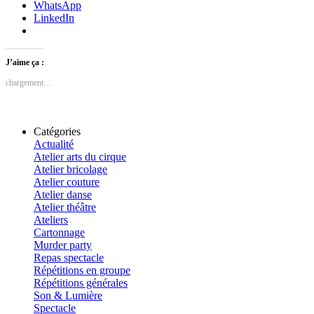
WhatsApp
LinkedIn
J’aime ça :
chargement…
Catégories
Actualité
Atelier arts du cirque
Atelier bricolage
Atelier couture
Atelier danse
Atelier théâtre
Ateliers
Cartonnage
Murder party
Repas spectacle
Répétitions en groupe
Répétitions générales
Son & Lumière
Spectacle