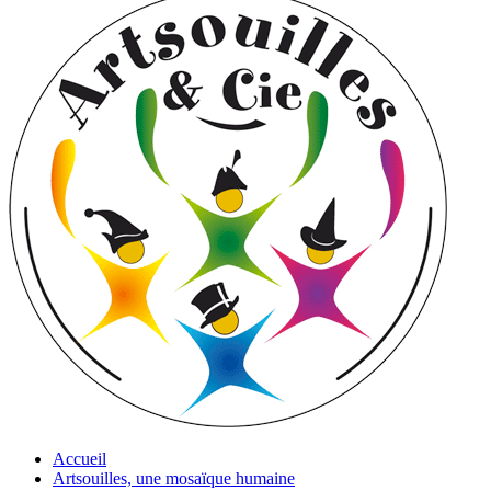
Accueil
Artsouilles, une mosaïque humaine