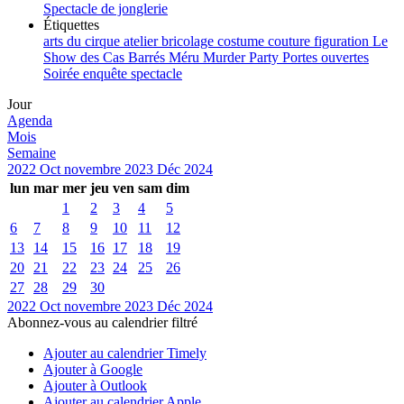
Spectacle de jonglerie
Étiquettes
arts du cirque
atelier
bricolage
costume
couture
figuration
Le
Show des Cas Barrés
Méru
Murder Party
Portes ouvertes
Soirée enquête
spectacle
Jour
Agenda
Mois
Semaine
2022
Oct
novembre 2023
Déc
2024
lun
mar
mer
jeu
ven
sam
dim
1
2
3
4
5
6
7
8
9
10
11
12
13
14
15
16
17
18
19
20
21
22
23
24
25
26
27
28
29
30
2022
Oct
novembre 2023
Déc
2024
Abonnez-vous au calendrier filtré
Ajouter au calendrier Timely
Ajouter à Google
Ajouter à Outlook
Ajouter au calendrier Apple