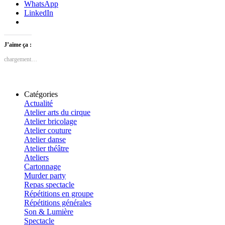
WhatsApp
LinkedIn
J’aime ça :
chargement…
Catégories
Actualité
Atelier arts du cirque
Atelier bricolage
Atelier couture
Atelier danse
Atelier théâtre
Ateliers
Cartonnage
Murder party
Repas spectacle
Répétitions en groupe
Répétitions générales
Son & Lumière
Spectacle