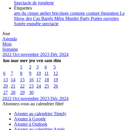
Spectacle de jonglerie
Étiquettes
arts du cirque
atelier
bricolage
costume
couture
figuration
Le
Show des Cas Barrés
Méru
Murder Party
Portes ouvertes
Soirée enquête
spectacle
Jour
Agenda
Mois
Semaine
2022
Oct
novembre 2023
Déc
2024
lun
mar
mer
jeu
ven
sam
dim
1
2
3
4
5
6
7
8
9
10
11
12
13
14
15
16
17
18
19
20
21
22
23
24
25
26
27
28
29
30
2022
Oct
novembre 2023
Déc
2024
Abonnez-vous au calendrier filtré
Ajouter au calendrier Timely
Ajouter à Google
Ajouter à Outlook
Ajouter au calendrier Apple