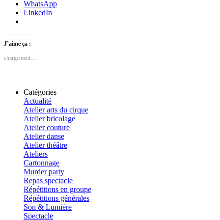
WhatsApp
LinkedIn
J’aime ça :
chargement…
Catégories
Actualité
Atelier arts du cirque
Atelier bricolage
Atelier couture
Atelier danse
Atelier théâtre
Ateliers
Cartonnage
Murder party
Repas spectacle
Répétitions en groupe
Répétitions générales
Son & Lumière
Spectacle