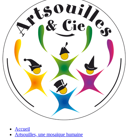
Accueil
Artsouilles, une mosaïque humaine