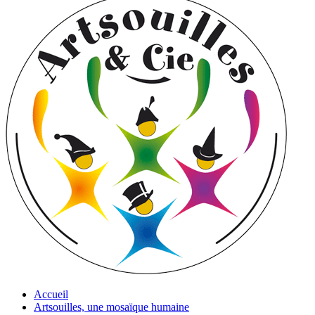
Accueil
Artsouilles, une mosaïque humaine