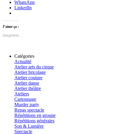
WhatsApp
LinkedIn
J’aime ça :
chargement…
Catégories
Actualité
Atelier arts du cirque
Atelier bricolage
Atelier couture
Atelier danse
Atelier théâtre
Ateliers
Cartonnage
Murder party
Repas spectacle
Répétitions en groupe
Répétitions générales
Son & Lumière
Spectacle