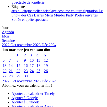
Spectacle de jonglerie
Étiquettes
arts du cirque
atelier
bricolage
costume
couture
figuration
Le
Show des Cas Barrés
Méru
Murder Party
Portes ouvertes
Soirée enquête
spectacle
Jour
Agenda
Mois
Semaine
2022
Oct
novembre 2023
Déc
2024
lun
mar
mer
jeu
ven
sam
dim
1
2
3
4
5
6
7
8
9
10
11
12
13
14
15
16
17
18
19
20
21
22
23
24
25
26
27
28
29
30
2022
Oct
novembre 2023
Déc
2024
Abonnez-vous au calendrier filtré
Ajouter au calendrier Timely
Ajouter à Google
Ajouter à Outlook
Ajouter au calendrier Apple