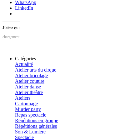
WhatsApp
LinkedIn
J’aime ça :
chargement…
Catégories
Actualité
Atelier arts du cirque
Atelier bricolage
Atelier couture
Atelier danse
Atelier théâtre
Ateliers
Cartonnage
Murder party
Repas spectacle
Répétitions en groupe
Répétitions générales
Son & Lumière
Spectacle