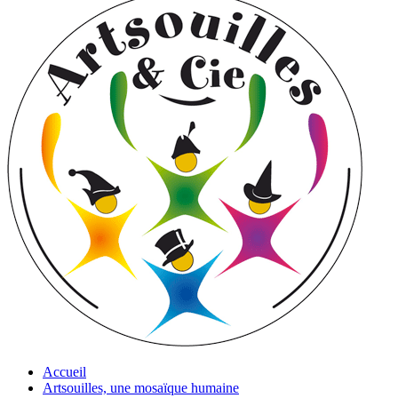
Accueil
Artsouilles, une mosaïque humaine