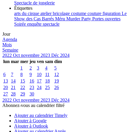
Spectacle de jonglerie
Étiquettes
arts du cirque
atelier
bricolage
costume
couture
figuration
Le
Show des Cas Barrés
Méru
Murder Party
Portes ouvertes
Soirée enquête
spectacle
Jour
Agenda
Mois
Semaine
2022
Oct
novembre 2023
Déc
2024
lun
mar
mer
jeu
ven
sam
dim
1
2
3
4
5
6
7
8
9
10
11
12
13
14
15
16
17
18
19
20
21
22
23
24
25
26
27
28
29
30
2022
Oct
novembre 2023
Déc
2024
Abonnez-vous au calendrier filtré
Ajouter au calendrier Timely
Ajouter à Google
Ajouter à Outlook
Ajouter au calendrier Apple