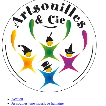
Accueil
Artsouilles, une mosaïque humaine