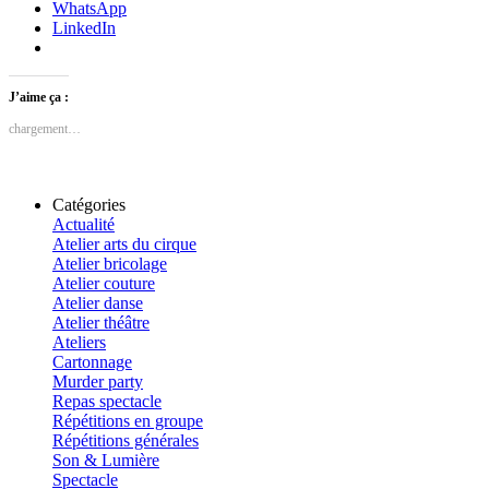
WhatsApp
LinkedIn
J’aime ça :
chargement…
Catégories
Actualité
Atelier arts du cirque
Atelier bricolage
Atelier couture
Atelier danse
Atelier théâtre
Ateliers
Cartonnage
Murder party
Repas spectacle
Répétitions en groupe
Répétitions générales
Son & Lumière
Spectacle