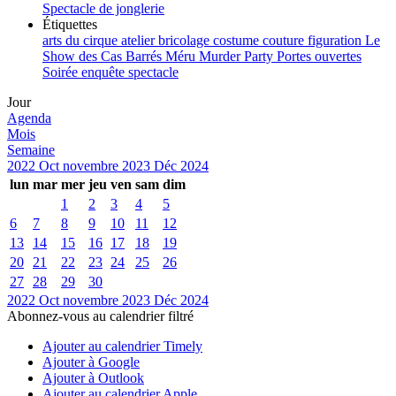
Spectacle de jonglerie
Étiquettes
arts du cirque
atelier
bricolage
costume
couture
figuration
Le
Show des Cas Barrés
Méru
Murder Party
Portes ouvertes
Soirée enquête
spectacle
Jour
Agenda
Mois
Semaine
2022
Oct
novembre 2023
Déc
2024
lun
mar
mer
jeu
ven
sam
dim
1
2
3
4
5
6
7
8
9
10
11
12
13
14
15
16
17
18
19
20
21
22
23
24
25
26
27
28
29
30
2022
Oct
novembre 2023
Déc
2024
Abonnez-vous au calendrier filtré
Ajouter au calendrier Timely
Ajouter à Google
Ajouter à Outlook
Ajouter au calendrier Apple