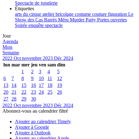
Spectacle de jonglerie
Étiquettes
arts du cirque
atelier
bricolage
costume
couture
figuration
Le
Show des Cas Barrés
Méru
Murder Party
Portes ouvertes
Soirée enquête
spectacle
Jour
Agenda
Mois
Semaine
2022
Oct
novembre 2023
Déc
2024
lun
mar
mer
jeu
ven
sam
dim
1
2
3
4
5
6
7
8
9
10
11
12
13
14
15
16
17
18
19
20
21
22
23
24
25
26
27
28
29
30
2022
Oct
novembre 2023
Déc
2024
Abonnez-vous au calendrier filtré
Ajouter au calendrier Timely
Ajouter à Google
Ajouter à Outlook
Ajouter au calendrier Apple