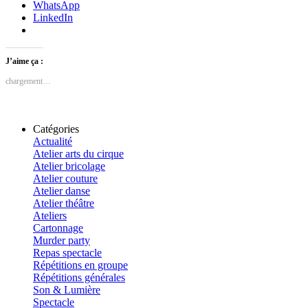
WhatsApp
LinkedIn
J’aime ça :
chargement…
Catégories
Actualité
Atelier arts du cirque
Atelier bricolage
Atelier couture
Atelier danse
Atelier théâtre
Ateliers
Cartonnage
Murder party
Repas spectacle
Répétitions en groupe
Répétitions générales
Son & Lumière
Spectacle