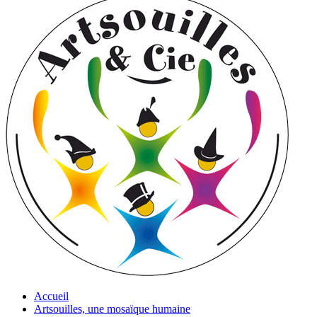
Accueil
Artsouilles, une mosaïque humaine