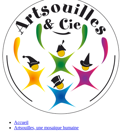
Accueil
Artsouilles, une mosaïque humaine