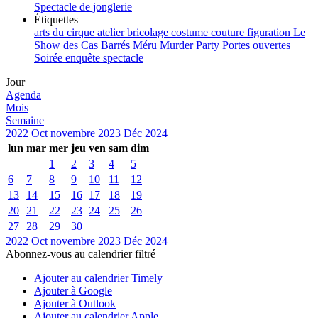
Spectacle de jonglerie
Étiquettes
arts du cirque
atelier
bricolage
costume
couture
figuration
Le
Show des Cas Barrés
Méru
Murder Party
Portes ouvertes
Soirée enquête
spectacle
Jour
Agenda
Mois
Semaine
2022
Oct
novembre 2023
Déc
2024
lun
mar
mer
jeu
ven
sam
dim
1
2
3
4
5
6
7
8
9
10
11
12
13
14
15
16
17
18
19
20
21
22
23
24
25
26
27
28
29
30
2022
Oct
novembre 2023
Déc
2024
Abonnez-vous au calendrier filtré
Ajouter au calendrier Timely
Ajouter à Google
Ajouter à Outlook
Ajouter au calendrier Apple