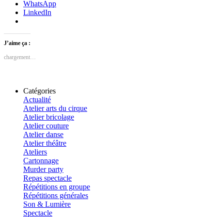
WhatsApp
LinkedIn
J’aime ça :
chargement…
Catégories
Actualité
Atelier arts du cirque
Atelier bricolage
Atelier couture
Atelier danse
Atelier théâtre
Ateliers
Cartonnage
Murder party
Repas spectacle
Répétitions en groupe
Répétitions générales
Son & Lumière
Spectacle