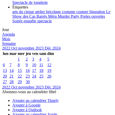
Spectacle de jonglerie
Étiquettes
arts du cirque
atelier
bricolage
costume
couture
figuration
Le
Show des Cas Barrés
Méru
Murder Party
Portes ouvertes
Soirée enquête
spectacle
Jour
Agenda
Mois
Semaine
2022
Oct
novembre 2023
Déc
2024
lun
mar
mer
jeu
ven
sam
dim
1
2
3
4
5
6
7
8
9
10
11
12
13
14
15
16
17
18
19
20
21
22
23
24
25
26
27
28
29
30
2022
Oct
novembre 2023
Déc
2024
Abonnez-vous au calendrier filtré
Ajouter au calendrier Timely
Ajouter à Google
Ajouter à Outlook
Ajouter au calendrier Apple