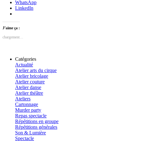
WhatsApp
LinkedIn
J’aime ça :
chargement…
Catégories
Actualité
Atelier arts du cirque
Atelier bricolage
Atelier couture
Atelier danse
Atelier théâtre
Ateliers
Cartonnage
Murder party
Repas spectacle
Répétitions en groupe
Répétitions générales
Son & Lumière
Spectacle