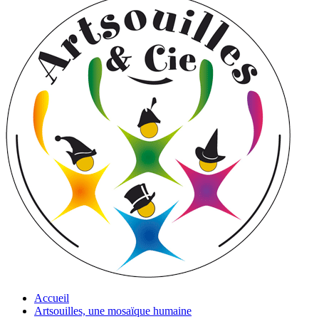
Accueil
Artsouilles, une mosaïque humaine