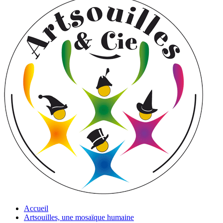
Accueil
Artsouilles, une mosaïque humaine