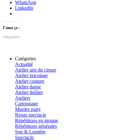
WhatsApp
LinkedIn
J’aime ça :
chargement…
Catégories
Actualité
Atelier arts du cirque
Atelier bricolage
Atelier couture
Atelier danse
Atelier théâtre
Ateliers
Cartonnage
Murder party
Repas spectacle
Répétitions en groupe
Répétitions générales
Son & Lumière
Spectacle