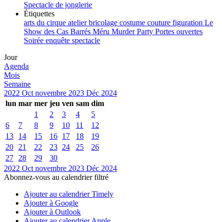
Spectacle de jonglerie
Étiquettes
arts du cirque
atelier
bricolage
costume
couture
figuration
Le
Show des Cas Barrés
Méru
Murder Party
Portes ouvertes
Soirée enquête
spectacle
Jour
Agenda
Mois
Semaine
2022
Oct
novembre 2023
Déc
2024
lun
mar
mer
jeu
ven
sam
dim
1
2
3
4
5
6
7
8
9
10
11
12
13
14
15
16
17
18
19
20
21
22
23
24
25
26
27
28
29
30
2022
Oct
novembre 2023
Déc
2024
Abonnez-vous au calendrier filtré
Ajouter au calendrier Timely
Ajouter à Google
Ajouter à Outlook
Ajouter au calendrier Apple