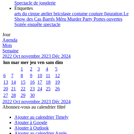
Spectacle de jonglerie
Étiquettes
arts du cirque
atelier
bricolage
costume
couture
figuration
Le
Show des Cas Barrés
Méru
Murder Party
Portes ouvertes
Soirée enquête
spectacle
Jour
Agenda
Mois
Semaine
2022
Oct
novembre 2023
Déc
2024
lun
mar
mer
jeu
ven
sam
dim
1
2
3
4
5
6
7
8
9
10
11
12
13
14
15
16
17
18
19
20
21
22
23
24
25
26
27
28
29
30
2022
Oct
novembre 2023
Déc
2024
Abonnez-vous au calendrier filtré
Ajouter au calendrier Timely
Ajouter à Google
Ajouter à Outlook
Ajouter au calendrier Apple