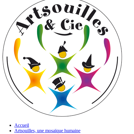
Accueil
Artsouilles, une mosaïque humaine