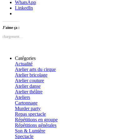
WhatsApp
LinkedIn
J’aime ça :
chargement…
Catégories
Actualité
Atelier arts du cirque
Atelier bricolage
Atelier couture
Atelier danse
Atelier théâtre
Ateliers
Cartonnage
Murder party
Repas spectacle
Répétitions en groupe
Répétitions générales
Son & Lumière
Spectacle