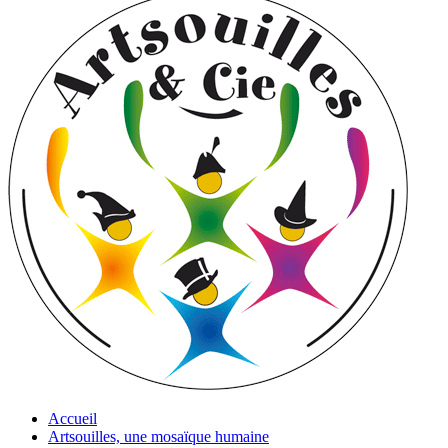
Accueil
Artsouilles, une mosaïque humaine