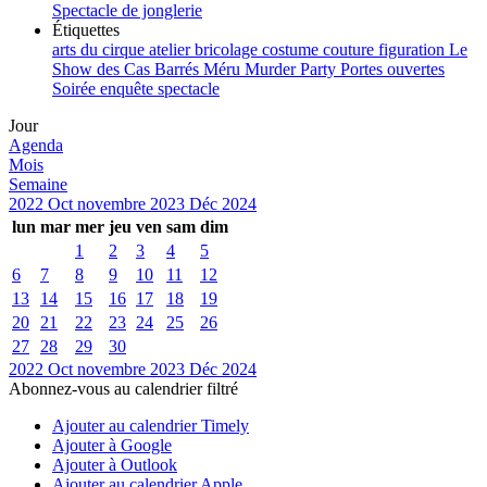
Spectacle de jonglerie
Étiquettes
arts du cirque
atelier
bricolage
costume
couture
figuration
Le
Show des Cas Barrés
Méru
Murder Party
Portes ouvertes
Soirée enquête
spectacle
Jour
Agenda
Mois
Semaine
2022
Oct
novembre 2023
Déc
2024
lun
mar
mer
jeu
ven
sam
dim
1
2
3
4
5
6
7
8
9
10
11
12
13
14
15
16
17
18
19
20
21
22
23
24
25
26
27
28
29
30
2022
Oct
novembre 2023
Déc
2024
Abonnez-vous au calendrier filtré
Ajouter au calendrier Timely
Ajouter à Google
Ajouter à Outlook
Ajouter au calendrier Apple