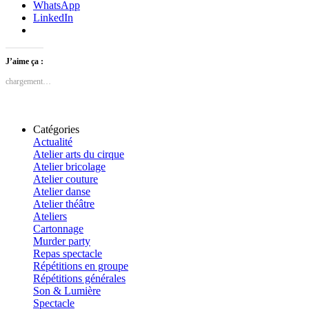
WhatsApp
LinkedIn
J’aime ça :
chargement…
Catégories
Actualité
Atelier arts du cirque
Atelier bricolage
Atelier couture
Atelier danse
Atelier théâtre
Ateliers
Cartonnage
Murder party
Repas spectacle
Répétitions en groupe
Répétitions générales
Son & Lumière
Spectacle