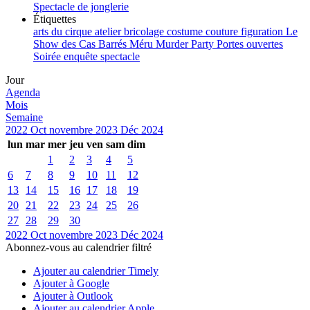
Spectacle de jonglerie
Étiquettes
arts du cirque
atelier
bricolage
costume
couture
figuration
Le
Show des Cas Barrés
Méru
Murder Party
Portes ouvertes
Soirée enquête
spectacle
Jour
Agenda
Mois
Semaine
2022
Oct
novembre 2023
Déc
2024
lun
mar
mer
jeu
ven
sam
dim
1
2
3
4
5
6
7
8
9
10
11
12
13
14
15
16
17
18
19
20
21
22
23
24
25
26
27
28
29
30
2022
Oct
novembre 2023
Déc
2024
Abonnez-vous au calendrier filtré
Ajouter au calendrier Timely
Ajouter à Google
Ajouter à Outlook
Ajouter au calendrier Apple