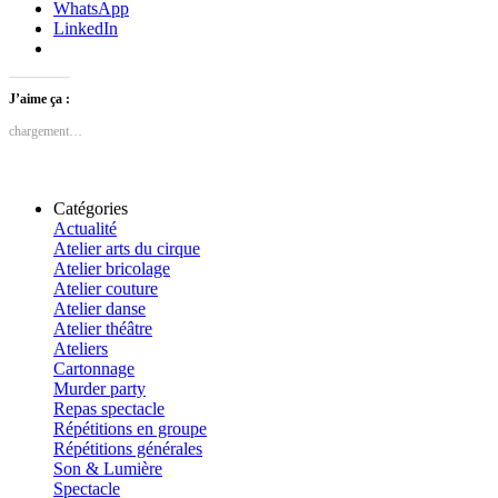
WhatsApp
LinkedIn
J’aime ça :
chargement…
Catégories
Actualité
Atelier arts du cirque
Atelier bricolage
Atelier couture
Atelier danse
Atelier théâtre
Ateliers
Cartonnage
Murder party
Repas spectacle
Répétitions en groupe
Répétitions générales
Son & Lumière
Spectacle