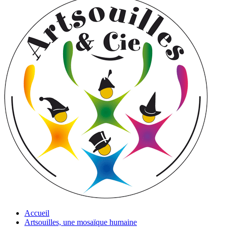
Accueil
Artsouilles, une mosaïque humaine