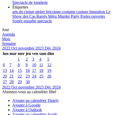
Spectacle de jonglerie
Étiquettes
arts du cirque
atelier
bricolage
costume
couture
figuration
Le
Show des Cas Barrés
Méru
Murder Party
Portes ouvertes
Soirée enquête
spectacle
Jour
Agenda
Mois
Semaine
2022
Oct
novembre 2023
Déc
2024
lun
mar
mer
jeu
ven
sam
dim
1
2
3
4
5
6
7
8
9
10
11
12
13
14
15
16
17
18
19
20
21
22
23
24
25
26
27
28
29
30
2022
Oct
novembre 2023
Déc
2024
Abonnez-vous au calendrier filtré
Ajouter au calendrier Timely
Ajouter à Google
Ajouter à Outlook
Ajouter au calendrier Apple