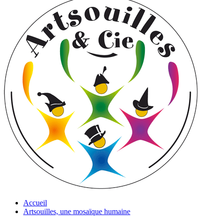
Accueil
Artsouilles, une mosaïque humaine