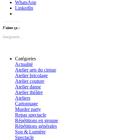
WhatsApp
LinkedIn
J’aime ça :
chargement…
Catégories
Actualité
Atelier arts du cirque
Atelier bricolage
Atelier couture
Atelier danse
Atelier théâtre
Ateliers
Cartonnage
Murder party
Repas spectacle
Répétitions en groupe
Répétitions générales
Son & Lumière
Spectacle