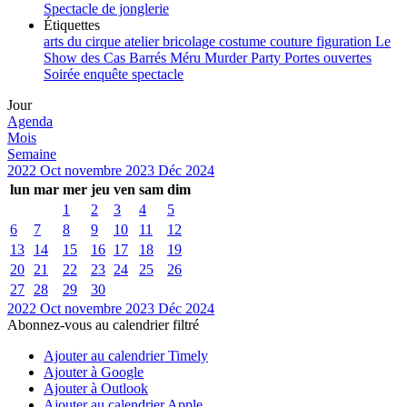
Spectacle de jonglerie
Étiquettes
arts du cirque
atelier
bricolage
costume
couture
figuration
Le
Show des Cas Barrés
Méru
Murder Party
Portes ouvertes
Soirée enquête
spectacle
Jour
Agenda
Mois
Semaine
2022
Oct
novembre 2023
Déc
2024
lun
mar
mer
jeu
ven
sam
dim
1
2
3
4
5
6
7
8
9
10
11
12
13
14
15
16
17
18
19
20
21
22
23
24
25
26
27
28
29
30
2022
Oct
novembre 2023
Déc
2024
Abonnez-vous au calendrier filtré
Ajouter au calendrier Timely
Ajouter à Google
Ajouter à Outlook
Ajouter au calendrier Apple