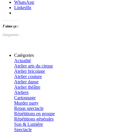
WhatsApp
LinkedIn
J’aime ça :
chargement…
Catégories
Actualité
Atelier arts du cirque
Atelier bricolage
Atelier couture
Atelier danse
Atelier théâtre
Ateliers
Cartonnage
Murder party
Repas spectacle
Répétitions en groupe
Répétitions générales
Son & Lumière
Spectacle