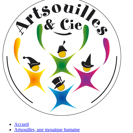
Accueil
Artsouilles, une mosaïque humaine