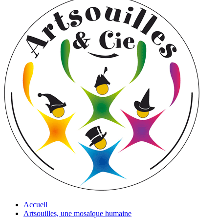
Accueil
Artsouilles, une mosaïque humaine