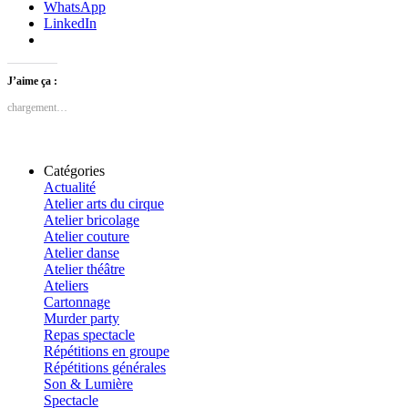
WhatsApp
LinkedIn
J’aime ça :
chargement…
Catégories
Actualité
Atelier arts du cirque
Atelier bricolage
Atelier couture
Atelier danse
Atelier théâtre
Ateliers
Cartonnage
Murder party
Repas spectacle
Répétitions en groupe
Répétitions générales
Son & Lumière
Spectacle