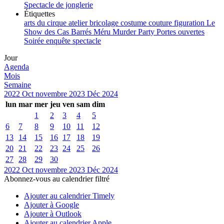
Spectacle de jonglerie
Étiquettes
arts du cirque
atelier
bricolage
costume
couture
figuration
Le
Show des Cas Barrés
Méru
Murder Party
Portes ouvertes
Soirée enquête
spectacle
Jour
Agenda
Mois
Semaine
2022
Oct
novembre 2023
Déc
2024
lun
mar
mer
jeu
ven
sam
dim
1
2
3
4
5
6
7
8
9
10
11
12
13
14
15
16
17
18
19
20
21
22
23
24
25
26
27
28
29
30
2022
Oct
novembre 2023
Déc
2024
Abonnez-vous au calendrier filtré
Ajouter au calendrier Timely
Ajouter à Google
Ajouter à Outlook
Ajouter au calendrier Apple