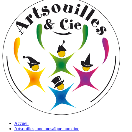
Accueil
Artsouilles, une mosaïque humaine