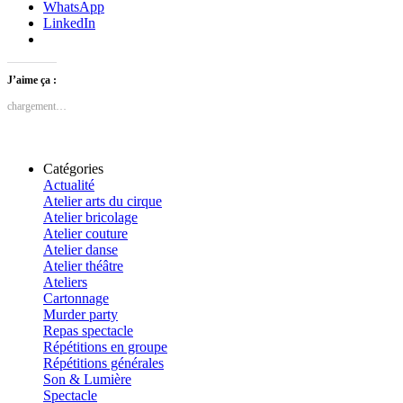
WhatsApp
LinkedIn
J’aime ça :
chargement…
Catégories
Actualité
Atelier arts du cirque
Atelier bricolage
Atelier couture
Atelier danse
Atelier théâtre
Ateliers
Cartonnage
Murder party
Repas spectacle
Répétitions en groupe
Répétitions générales
Son & Lumière
Spectacle