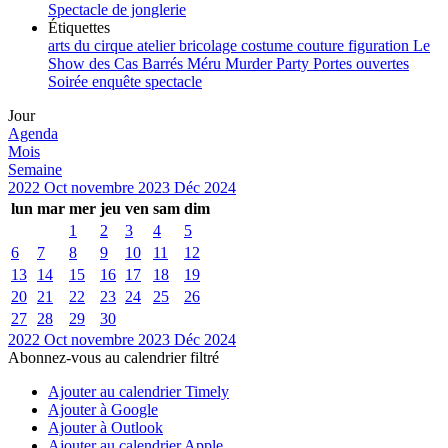
Spectacle de jonglerie
Étiquettes
arts du cirque
atelier
bricolage
costume
couture
figuration
Le
Show des Cas Barrés
Méru
Murder Party
Portes ouvertes
Soirée enquête
spectacle
Jour
Agenda
Mois
Semaine
2022
Oct
novembre 2023
Déc
2024
lun
mar
mer
jeu
ven
sam
dim
1
2
3
4
5
6
7
8
9
10
11
12
13
14
15
16
17
18
19
20
21
22
23
24
25
26
27
28
29
30
2022
Oct
novembre 2023
Déc
2024
Abonnez-vous au calendrier filtré
Ajouter au calendrier Timely
Ajouter à Google
Ajouter à Outlook
Ajouter au calendrier Apple