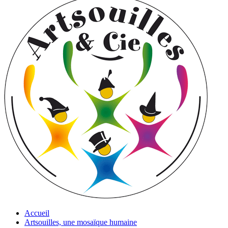
Accueil
Artsouilles, une mosaïque humaine