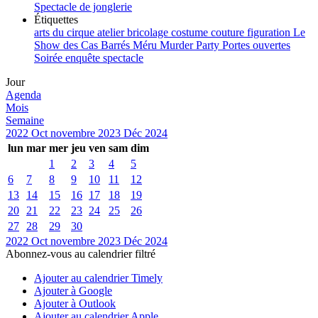
Spectacle de jonglerie
Étiquettes
arts du cirque
atelier
bricolage
costume
couture
figuration
Le
Show des Cas Barrés
Méru
Murder Party
Portes ouvertes
Soirée enquête
spectacle
Jour
Agenda
Mois
Semaine
2022
Oct
novembre 2023
Déc
2024
lun
mar
mer
jeu
ven
sam
dim
1
2
3
4
5
6
7
8
9
10
11
12
13
14
15
16
17
18
19
20
21
22
23
24
25
26
27
28
29
30
2022
Oct
novembre 2023
Déc
2024
Abonnez-vous au calendrier filtré
Ajouter au calendrier Timely
Ajouter à Google
Ajouter à Outlook
Ajouter au calendrier Apple