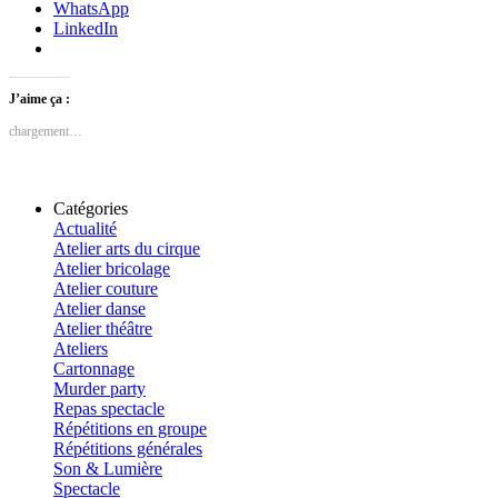
WhatsApp
LinkedIn
J’aime ça :
chargement…
Catégories
Actualité
Atelier arts du cirque
Atelier bricolage
Atelier couture
Atelier danse
Atelier théâtre
Ateliers
Cartonnage
Murder party
Repas spectacle
Répétitions en groupe
Répétitions générales
Son & Lumière
Spectacle