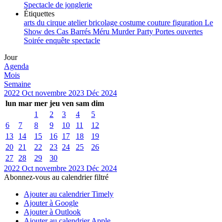
Spectacle de jonglerie
Étiquettes
arts du cirque
atelier
bricolage
costume
couture
figuration
Le
Show des Cas Barrés
Méru
Murder Party
Portes ouvertes
Soirée enquête
spectacle
Jour
Agenda
Mois
Semaine
2022
Oct
novembre 2023
Déc
2024
lun
mar
mer
jeu
ven
sam
dim
1
2
3
4
5
6
7
8
9
10
11
12
13
14
15
16
17
18
19
20
21
22
23
24
25
26
27
28
29
30
2022
Oct
novembre 2023
Déc
2024
Abonnez-vous au calendrier filtré
Ajouter au calendrier Timely
Ajouter à Google
Ajouter à Outlook
Ajouter au calendrier Apple