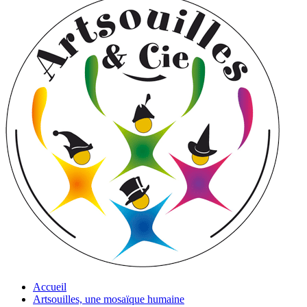
Accueil
Artsouilles, une mosaïque humaine