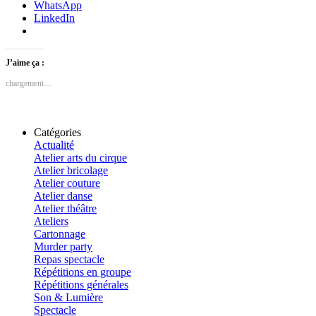
WhatsApp
LinkedIn
J’aime ça :
chargement…
Catégories
Actualité
Atelier arts du cirque
Atelier bricolage
Atelier couture
Atelier danse
Atelier théâtre
Ateliers
Cartonnage
Murder party
Repas spectacle
Répétitions en groupe
Répétitions générales
Son & Lumière
Spectacle