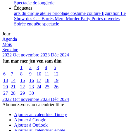
Spectacle de jonglerie
Étiquettes
arts du cirque
atelier
bricolage
costume
couture
figuration
Le
Show des Cas Barrés
Méru
Murder Party
Portes ouvertes
Soirée enquête
spectacle
Jour
Agenda
Mois
Semaine
2022
Oct
novembre 2023
Déc
2024
lun
mar
mer
jeu
ven
sam
dim
1
2
3
4
5
6
7
8
9
10
11
12
13
14
15
16
17
18
19
20
21
22
23
24
25
26
27
28
29
30
2022
Oct
novembre 2023
Déc
2024
Abonnez-vous au calendrier filtré
Ajouter au calendrier Timely
Ajouter à Google
Ajouter à Outlook
Ajouter au calendrier Apple