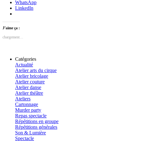
WhatsApp
LinkedIn
J’aime ça :
chargement…
Catégories
Actualité
Atelier arts du cirque
Atelier bricolage
Atelier couture
Atelier danse
Atelier théâtre
Ateliers
Cartonnage
Murder party
Repas spectacle
Répétitions en groupe
Répétitions générales
Son & Lumière
Spectacle