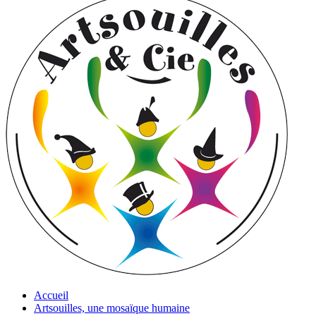
Accueil
Artsouilles, une mosaïque humaine