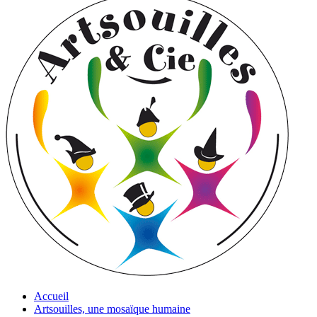
Accueil
Artsouilles, une mosaïque humaine