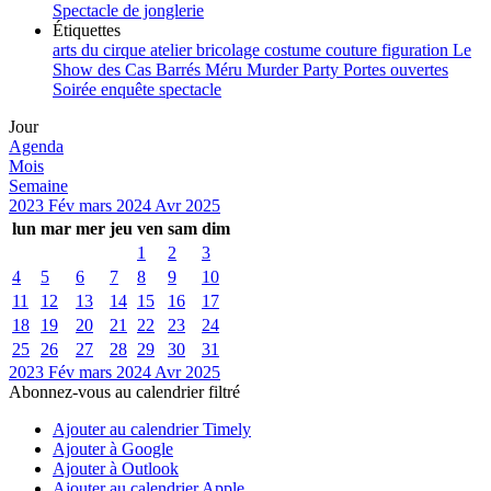
Spectacle de jonglerie
Étiquettes
arts du cirque
atelier
bricolage
costume
couture
figuration
Le
Show des Cas Barrés
Méru
Murder Party
Portes ouvertes
Soirée enquête
spectacle
Jour
Agenda
Mois
Semaine
2023
Fév
mars 2024
Avr
2025
lun
mar
mer
jeu
ven
sam
dim
1
2
3
4
5
6
7
8
9
10
11
12
13
14
15
16
17
18
19
20
21
22
23
24
25
26
27
28
29
30
31
2023
Fév
mars 2024
Avr
2025
Abonnez-vous au calendrier filtré
Ajouter au calendrier Timely
Ajouter à Google
Ajouter à Outlook
Ajouter au calendrier Apple