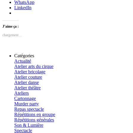
WhatsApp
LinkedIn
J’aime ça :
chargement…
Catégories
Actualité
Atelier arts du cirque
Atelier bricolage
Atelier couture
Atelier danse
Atelier théâtre
Ateliers
Cartonnage
Murder party
Repas spectacle
Répétitions en groupe
Répétitions générales
Son & Lumière
Spectacle