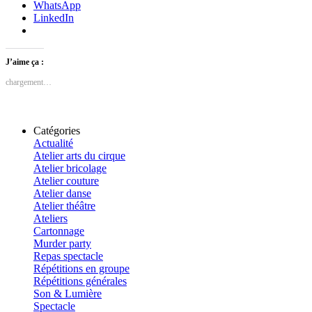
WhatsApp
LinkedIn
J’aime ça :
chargement…
Catégories
Actualité
Atelier arts du cirque
Atelier bricolage
Atelier couture
Atelier danse
Atelier théâtre
Ateliers
Cartonnage
Murder party
Repas spectacle
Répétitions en groupe
Répétitions générales
Son & Lumière
Spectacle