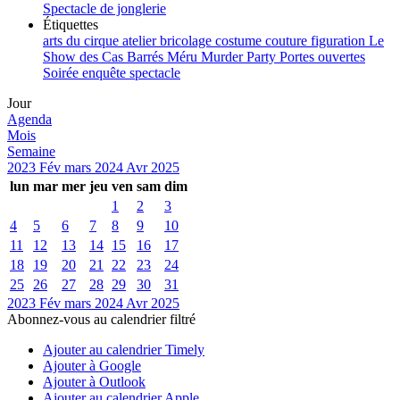
Spectacle de jonglerie
Étiquettes
arts du cirque
atelier
bricolage
costume
couture
figuration
Le
Show des Cas Barrés
Méru
Murder Party
Portes ouvertes
Soirée enquête
spectacle
Jour
Agenda
Mois
Semaine
2023
Fév
mars 2024
Avr
2025
lun
mar
mer
jeu
ven
sam
dim
1
2
3
4
5
6
7
8
9
10
11
12
13
14
15
16
17
18
19
20
21
22
23
24
25
26
27
28
29
30
31
2023
Fév
mars 2024
Avr
2025
Abonnez-vous au calendrier filtré
Ajouter au calendrier Timely
Ajouter à Google
Ajouter à Outlook
Ajouter au calendrier Apple