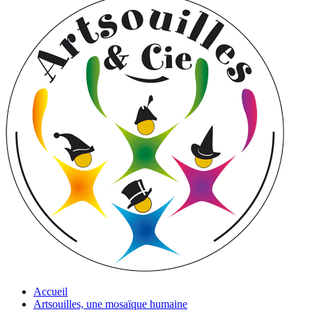
Accueil
Artsouilles, une mosaïque humaine