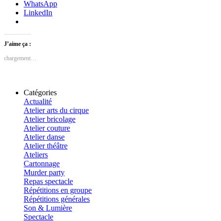
WhatsApp
LinkedIn
J’aime ça :
chargement…
Catégories
Actualité
Atelier arts du cirque
Atelier bricolage
Atelier couture
Atelier danse
Atelier théâtre
Ateliers
Cartonnage
Murder party
Repas spectacle
Répétitions en groupe
Répétitions générales
Son & Lumière
Spectacle