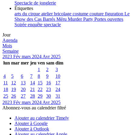
Spectacle de jonglerie
Étiquettes
arts du cirque
atelier
bricolage
costume
couture
figuration
Le
Show des Cas Barrés
Méru
Murder Party
Portes ouvertes
Soirée enquête
spectacle
Jour
Agenda
Mois
Semaine
2023
Fév
mars 2024
Avr
2025
lun
mar
mer
jeu
ven
sam
dim
1
2
3
4
5
6
7
8
9
10
11
12
13
14
15
16
17
18
19
20
21
22
23
24
25
26
27
28
29
30
31
2023
Fév
mars 2024
Avr
2025
Abonnez-vous au calendrier filtré
Ajouter au calendrier Timely
Ajouter à Google
Ajouter à Outlook
Ajouter au calendrier Apple