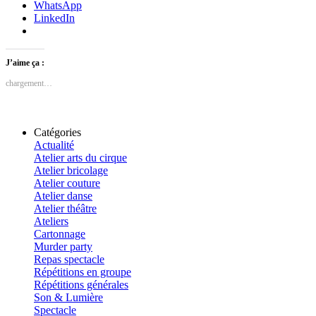
WhatsApp
LinkedIn
J’aime ça :
chargement…
Catégories
Actualité
Atelier arts du cirque
Atelier bricolage
Atelier couture
Atelier danse
Atelier théâtre
Ateliers
Cartonnage
Murder party
Repas spectacle
Répétitions en groupe
Répétitions générales
Son & Lumière
Spectacle