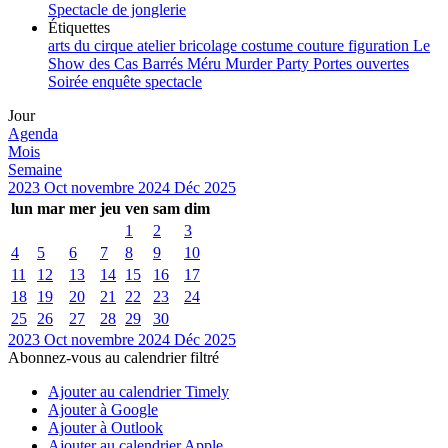
Spectacle de jonglerie
Étiquettes
arts du cirque
atelier
bricolage
costume
couture
figuration
Le
Show des Cas Barrés
Méru
Murder Party
Portes ouvertes
Soirée enquête
spectacle
Jour
Agenda
Mois
Semaine
2023
Oct
novembre 2024
Déc
2025
lun
mar
mer
jeu
ven
sam
dim
1
2
3
4
5
6
7
8
9
10
11
12
13
14
15
16
17
18
19
20
21
22
23
24
25
26
27
28
29
30
2023
Oct
novembre 2024
Déc
2025
Abonnez-vous au calendrier filtré
Ajouter au calendrier Timely
Ajouter à Google
Ajouter à Outlook
Ajouter au calendrier Apple