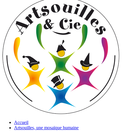
Accueil
Artsouilles, une mosaïque humaine