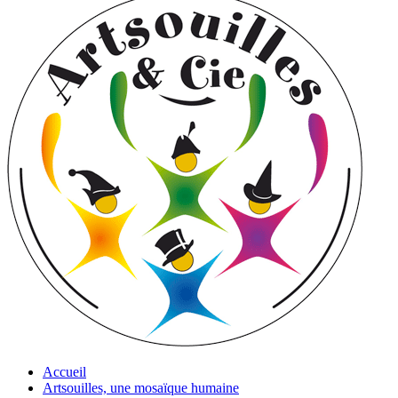
Accueil
Artsouilles, une mosaïque humaine