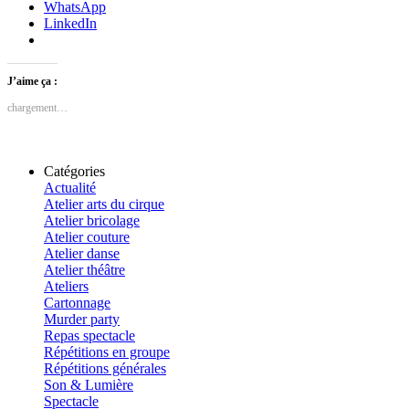
WhatsApp
LinkedIn
J’aime ça :
chargement…
Catégories
Actualité
Atelier arts du cirque
Atelier bricolage
Atelier couture
Atelier danse
Atelier théâtre
Ateliers
Cartonnage
Murder party
Repas spectacle
Répétitions en groupe
Répétitions générales
Son & Lumière
Spectacle