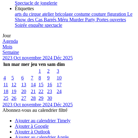
Spectacle de jonglerie
Étiquettes
arts du cirque
atelier
bricolage
costume
couture
figuration
Le
Show des Cas Barrés
Méru
Murder Party
Portes ouvertes
Soirée enquête
spectacle
Jour
Agenda
Mois
Semaine
2023
Oct
novembre 2024
Déc
2025
lun
mar
mer
jeu
ven
sam
dim
1
2
3
4
5
6
7
8
9
10
11
12
13
14
15
16
17
18
19
20
21
22
23
24
25
26
27
28
29
30
2023
Oct
novembre 2024
Déc
2025
Abonnez-vous au calendrier filtré
Ajouter au calendrier Timely
Ajouter à Google
Ajouter à Outlook
Ajouter au calendrier Apple