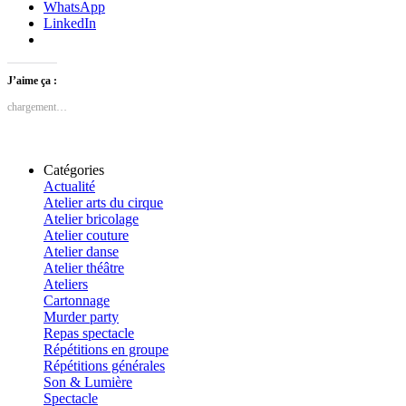
WhatsApp
LinkedIn
J’aime ça :
chargement…
Catégories
Actualité
Atelier arts du cirque
Atelier bricolage
Atelier couture
Atelier danse
Atelier théâtre
Ateliers
Cartonnage
Murder party
Repas spectacle
Répétitions en groupe
Répétitions générales
Son & Lumière
Spectacle