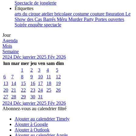
Spectacle de jonglerie
Étiquettes
arts du cirque
atelier
bricolage
costume
couture
figuration
Le
Show des Cas Barrés
Méru
Murder Party
Portes ouvertes
Soirée enquête
spectacle
Jour
Agenda
Mois
Semaine
2024
Déc
janvier 2025
Fév
2026
lun
mar
mer
jeu
ven
sam
dim
1
2
3
4
5
6
7
8
9
10
11
12
13
14
15
16
17
18
19
20
21
22
23
24
25
26
27
28
29
30
31
2024
Déc
janvier 2025
Fév
2026
Abonnez-vous au calendrier filtré
Ajouter au calendrier Timely
Ajouter à Google
Ajouter à Outlook
Ajouter au calendrier Apple