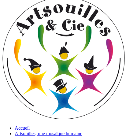
Accueil
Artsouilles, une mosaïque humaine