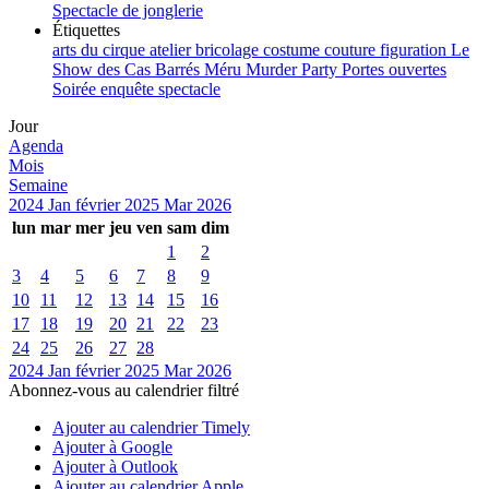
Spectacle de jonglerie
Étiquettes
arts du cirque
atelier
bricolage
costume
couture
figuration
Le
Show des Cas Barrés
Méru
Murder Party
Portes ouvertes
Soirée enquête
spectacle
Jour
Agenda
Mois
Semaine
2024
Jan
février 2025
Mar
2026
lun
mar
mer
jeu
ven
sam
dim
1
2
3
4
5
6
7
8
9
10
11
12
13
14
15
16
17
18
19
20
21
22
23
24
25
26
27
28
2024
Jan
février 2025
Mar
2026
Abonnez-vous au calendrier filtré
Ajouter au calendrier Timely
Ajouter à Google
Ajouter à Outlook
Ajouter au calendrier Apple