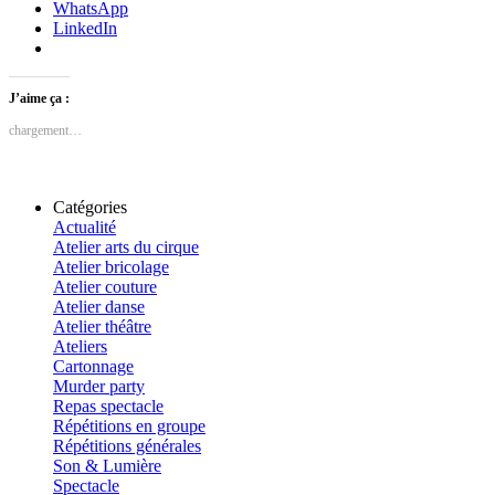
WhatsApp
LinkedIn
J’aime ça :
chargement…
Catégories
Actualité
Atelier arts du cirque
Atelier bricolage
Atelier couture
Atelier danse
Atelier théâtre
Ateliers
Cartonnage
Murder party
Repas spectacle
Répétitions en groupe
Répétitions générales
Son & Lumière
Spectacle