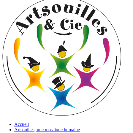
Accueil
Artsouilles, une mosaïque humaine