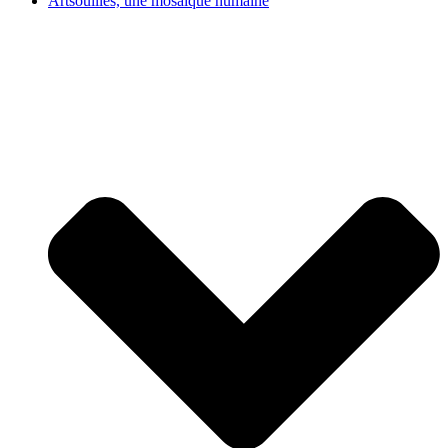
Artsouilles, une mosaïque humaine