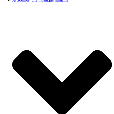
Artsouilles, une mosaïque humaine