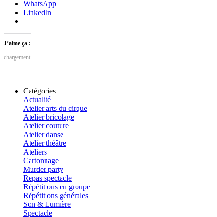
WhatsApp
LinkedIn
J’aime ça :
chargement…
Catégories
Actualité
Atelier arts du cirque
Atelier bricolage
Atelier couture
Atelier danse
Atelier théâtre
Ateliers
Cartonnage
Murder party
Repas spectacle
Répétitions en groupe
Répétitions générales
Son & Lumière
Spectacle