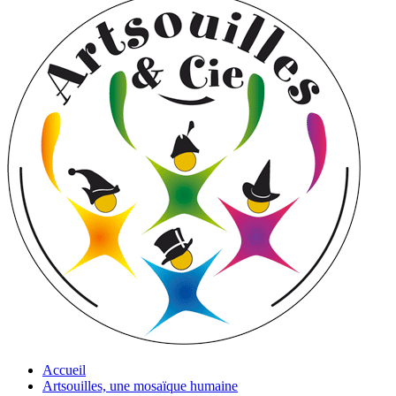
Accueil
Artsouilles, une mosaïque humaine