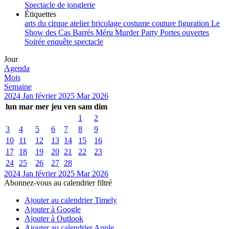
Spectacle de jonglerie
Étiquettes
arts du cirque
atelier
bricolage
costume
couture
figuration
Le
Show des Cas Barrés
Méru
Murder Party
Portes ouvertes
Soirée enquête
spectacle
Jour
Agenda
Mois
Semaine
2024
Jan
février 2025
Mar
2026
lun
mar
mer
jeu
ven
sam
dim
1
2
3
4
5
6
7
8
9
10
11
12
13
14
15
16
17
18
19
20
21
22
23
24
25
26
27
28
2024
Jan
février 2025
Mar
2026
Abonnez-vous au calendrier filtré
Ajouter au calendrier Timely
Ajouter à Google
Ajouter à Outlook
Ajouter au calendrier Apple