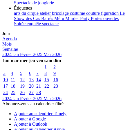
Spectacle de jonglerie
Étiquettes
arts du cirque
atelier
bricolage
costume
couture
figuration
Le
Show des Cas Barrés
Méru
Murder Party
Portes ouvertes
Soirée enquête
spectacle
Jour
Agenda
Mois
Semaine
2024
Jan
février 2025
Mar
2026
lun
mar
mer
jeu
ven
sam
dim
1
2
3
4
5
6
7
8
9
10
11
12
13
14
15
16
17
18
19
20
21
22
23
24
25
26
27
28
2024
Jan
février 2025
Mar
2026
Abonnez-vous au calendrier filtré
Ajouter au calendrier Timely
Ajouter à Google
Ajouter à Outlook
Ajouter au calendrier Apple