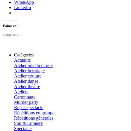
WhatsApp
LinkedIn
J’aime ça :
chargement…
Catégories
Actualité
Atelier arts du cirque
Atelier bricolage
Atelier couture
Atelier danse
Atelier théâtre
Ateliers
Cartonnage
Murder party
Repas spectacle
Répétitions en groupe
Répétitions générales
Son & Lumière
Spectacle