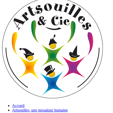
Accueil
Artsouilles, une mosaïque humaine