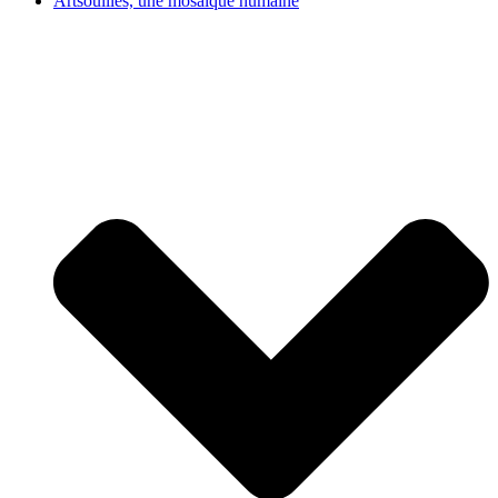
Artsouilles, une mosaïque humaine