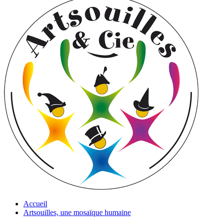
Accueil
Artsouilles, une mosaïque humaine