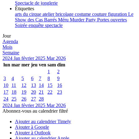
Spectacle de jonglerie
Étiquettes
arts du cirque
atelier
bricolage
costume
couture
figuration
Le
Show des Cas Barrés
Méru
Murder Party
Portes ouvertes
Soirée enquête
spectacle
Jour
Agenda
Mois
Semaine
2024
Jan
février 2025
Mar
2026
lun
mar
mer
jeu
ven
sam
dim
1
2
3
4
5
6
7
8
9
10
11
12
13
14
15
16
17
18
19
20
21
22
23
24
25
26
27
28
2024
Jan
février 2025
Mar
2026
Abonnez-vous au calendrier filtré
Ajouter au calendrier Timely
Ajouter à Google
Ajouter à Outlook
Ajouter au calendrier Apple