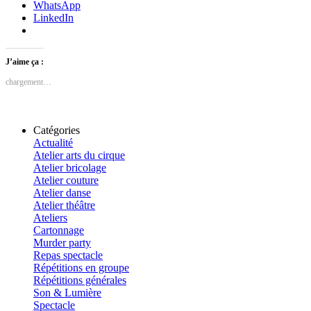
WhatsApp
LinkedIn
J’aime ça :
chargement…
Catégories
Actualité
Atelier arts du cirque
Atelier bricolage
Atelier couture
Atelier danse
Atelier théâtre
Ateliers
Cartonnage
Murder party
Repas spectacle
Répétitions en groupe
Répétitions générales
Son & Lumière
Spectacle