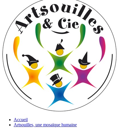
Accueil
Artsouilles, une mosaïque humaine