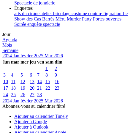
Spectacle de jonglerie
Étiquettes
arts du cirque
atelier
bricolage
costume
couture
figuration
Le
Show des Cas Barrés
Méru
Murder Party
Portes ouvertes
Soirée enquête
spectacle
Jour
Agenda
Mois
Semaine
2024
Jan
février 2025
Mar
2026
lun
mar
mer
jeu
ven
sam
dim
1
2
3
4
5
6
7
8
9
10
11
12
13
14
15
16
17
18
19
20
21
22
23
24
25
26
27
28
2024
Jan
février 2025
Mar
2026
Abonnez-vous au calendrier filtré
Ajouter au calendrier Timely
Ajouter à Google
Ajouter à Outlook
Ajouter au calendrier Apple