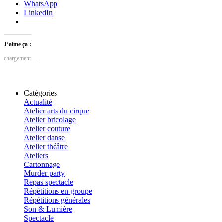
WhatsApp
LinkedIn
J’aime ça :
chargement…
Catégories
Actualité
Atelier arts du cirque
Atelier bricolage
Atelier couture
Atelier danse
Atelier théâtre
Ateliers
Cartonnage
Murder party
Repas spectacle
Répétitions en groupe
Répétitions générales
Son & Lumière
Spectacle