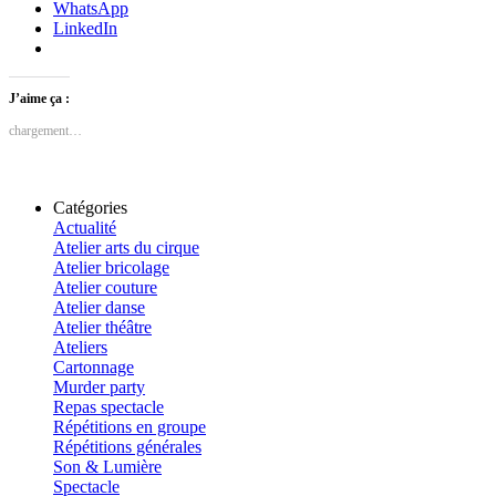
WhatsApp
LinkedIn
J’aime ça :
chargement…
Catégories
Actualité
Atelier arts du cirque
Atelier bricolage
Atelier couture
Atelier danse
Atelier théâtre
Ateliers
Cartonnage
Murder party
Repas spectacle
Répétitions en groupe
Répétitions générales
Son & Lumière
Spectacle