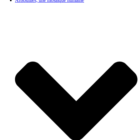
Artsouilles, une mosaïque humaine