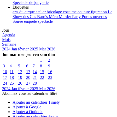
Spectacle de jonglerie
Étiquettes
arts du cirque
atelier
bricolage
costume
couture
figuration
Le
Show des Cas Barrés
Méru
Murder Party
Portes ouvertes
Soirée enquête
spectacle
Jour
Agenda
Mois
Semaine
2024
Jan
février 2025
Mar
2026
lun
mar
mer
jeu
ven
sam
dim
1
2
3
4
5
6
7
8
9
10
11
12
13
14
15
16
17
18
19
20
21
22
23
24
25
26
27
28
2024
Jan
février 2025
Mar
2026
Abonnez-vous au calendrier filtré
Ajouter au calendrier Timely
Ajouter à Google
Ajouter à Outlook
Ajouter au calendrier Apple