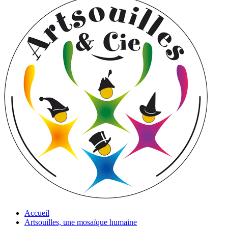
Accueil
Artsouilles, une mosaïque humaine