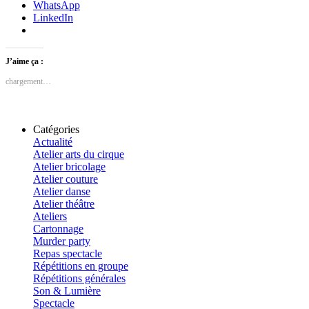
WhatsApp
LinkedIn
J’aime ça :
chargement…
Catégories
Actualité
Atelier arts du cirque
Atelier bricolage
Atelier couture
Atelier danse
Atelier théâtre
Ateliers
Cartonnage
Murder party
Repas spectacle
Répétitions en groupe
Répétitions générales
Son & Lumière
Spectacle