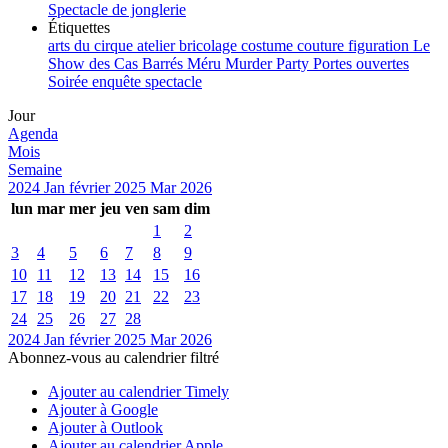
Spectacle de jonglerie
Étiquettes
arts du cirque
atelier
bricolage
costume
couture
figuration
Le
Show des Cas Barrés
Méru
Murder Party
Portes ouvertes
Soirée enquête
spectacle
Jour
Agenda
Mois
Semaine
2024
Jan
février 2025
Mar
2026
lun
mar
mer
jeu
ven
sam
dim
1
2
3
4
5
6
7
8
9
10
11
12
13
14
15
16
17
18
19
20
21
22
23
24
25
26
27
28
2024
Jan
février 2025
Mar
2026
Abonnez-vous au calendrier filtré
Ajouter au calendrier Timely
Ajouter à Google
Ajouter à Outlook
Ajouter au calendrier Apple