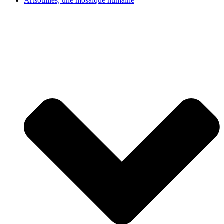
Artsouilles, une mosaïque humaine