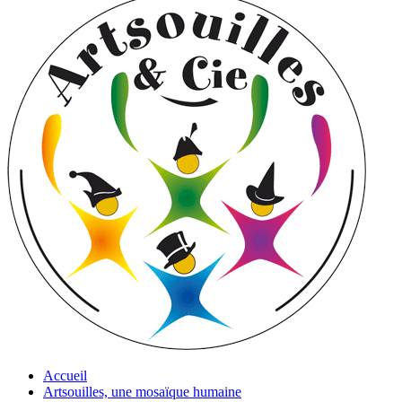
Accueil
Artsouilles, une mosaïque humaine