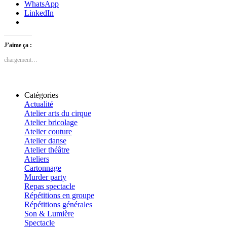
WhatsApp
LinkedIn
J’aime ça :
chargement…
Catégories
Actualité
Atelier arts du cirque
Atelier bricolage
Atelier couture
Atelier danse
Atelier théâtre
Ateliers
Cartonnage
Murder party
Repas spectacle
Répétitions en groupe
Répétitions générales
Son & Lumière
Spectacle