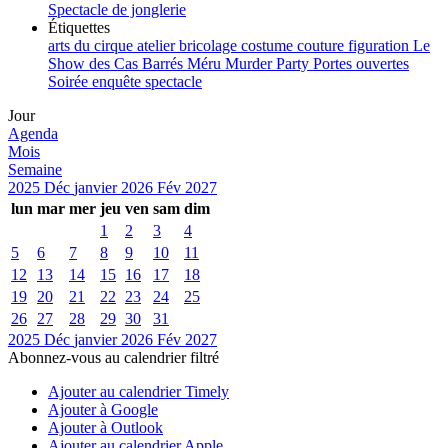
Spectacle de jonglerie
Étiquettes
arts du cirque
atelier
bricolage
costume
couture
figuration
Le
Show des Cas Barrés
Méru
Murder Party
Portes ouvertes
Soirée enquête
spectacle
Jour
Agenda
Mois
Semaine
2025
Déc
janvier 2026
Fév
2027
lun
mar
mer
jeu
ven
sam
dim
1
2
3
4
5
6
7
8
9
10
11
12
13
14
15
16
17
18
19
20
21
22
23
24
25
26
27
28
29
30
31
2025
Déc
janvier 2026
Fév
2027
Abonnez-vous au calendrier filtré
Ajouter au calendrier Timely
Ajouter à Google
Ajouter à Outlook
Ajouter au calendrier Apple