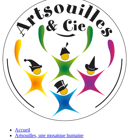
Accueil
Artsouilles, une mosaïque humaine