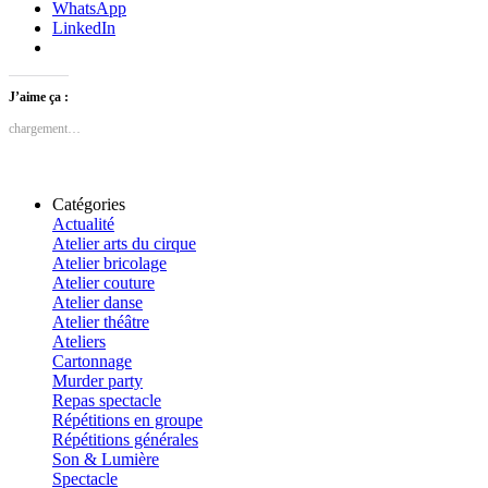
WhatsApp
LinkedIn
J’aime ça :
chargement…
Catégories
Actualité
Atelier arts du cirque
Atelier bricolage
Atelier couture
Atelier danse
Atelier théâtre
Ateliers
Cartonnage
Murder party
Repas spectacle
Répétitions en groupe
Répétitions générales
Son & Lumière
Spectacle