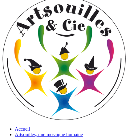
Accueil
Artsouilles, une mosaïque humaine