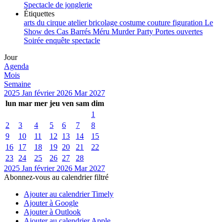
Spectacle de jonglerie
Étiquettes
arts du cirque
atelier
bricolage
costume
couture
figuration
Le
Show des Cas Barrés
Méru
Murder Party
Portes ouvertes
Soirée enquête
spectacle
Jour
Agenda
Mois
Semaine
2025
Jan
février 2026
Mar
2027
lun
mar
mer
jeu
ven
sam
dim
1
2
3
4
5
6
7
8
9
10
11
12
13
14
15
16
17
18
19
20
21
22
23
24
25
26
27
28
2025
Jan
février 2026
Mar
2027
Abonnez-vous au calendrier filtré
Ajouter au calendrier Timely
Ajouter à Google
Ajouter à Outlook
Ajouter au calendrier Apple