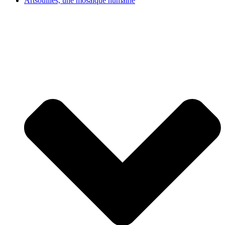
Artsouilles, une mosaïque humaine