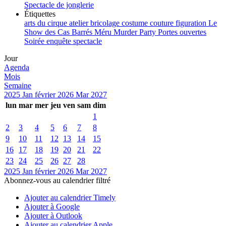
Spectacle de jonglerie
Étiquettes
arts du cirque
atelier
bricolage
costume
couture
figuration
Le
Show des Cas Barrés
Méru
Murder Party
Portes ouvertes
Soirée enquête
spectacle
Jour
Agenda
Mois
Semaine
2025
Jan
février 2026
Mar
2027
lun
mar
mer
jeu
ven
sam
dim
1
2
3
4
5
6
7
8
9
10
11
12
13
14
15
16
17
18
19
20
21
22
23
24
25
26
27
28
2025
Jan
février 2026
Mar
2027
Abonnez-vous au calendrier filtré
Ajouter au calendrier Timely
Ajouter à Google
Ajouter à Outlook
Ajouter au calendrier Apple