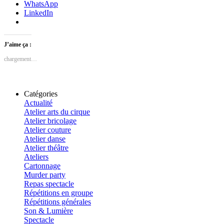
WhatsApp
LinkedIn
J’aime ça :
chargement…
Catégories
Actualité
Atelier arts du cirque
Atelier bricolage
Atelier couture
Atelier danse
Atelier théâtre
Ateliers
Cartonnage
Murder party
Repas spectacle
Répétitions en groupe
Répétitions générales
Son & Lumière
Spectacle