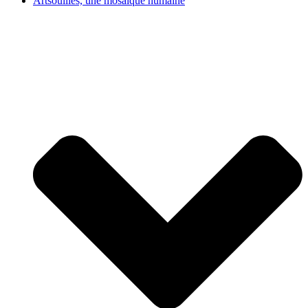
Artsouilles, une mosaïque humaine