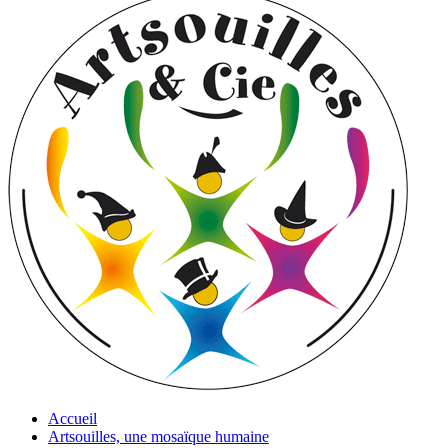
Accueil
Artsouilles, une mosaïque humaine